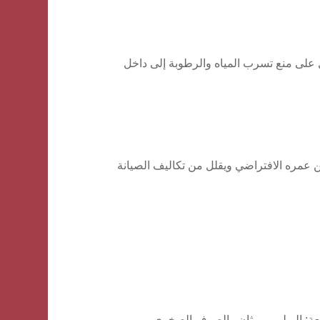
ل على منع تسرب المياه والرطوبة إلى داخل
من عمره الافتراضي ويقلل من تكاليف الصيانة
ائعة: البولي يوريثان والصوف الصخري.