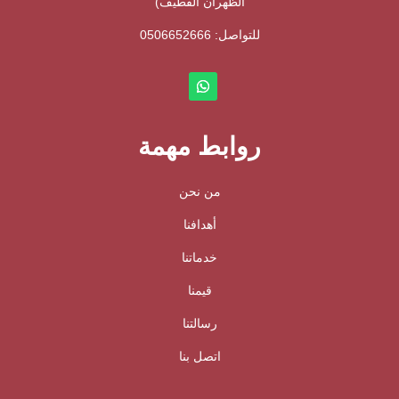
الظهران القطيف)
للتواصل: ⁦
0506652666
روابط مهمة
من نحن
أهدافنا
خدماتنا
قيمنا
رسالتنا
اتصل بنا