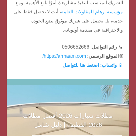
الشريك المناسب لتنفيذ مشاريعك أمرًا بالغ الأهمية. ومع
مؤسسة ارهام للمقاولات العامة
، أنت لا تحصل فقط على
خدمة، بل تحصل على شريك موثوق يضع الجودة
والاحترافية في مقدمة أولوياته.
📞
رقم التواصل
: 0506652666
🌐
الموقع الرسمي
:
https://arrhaam.com/
📱 واتساب:
اضغط هنا للتواصل
مظلات سيارات 2026 أفضل مظلات
2026 القطيف | دليل شامل