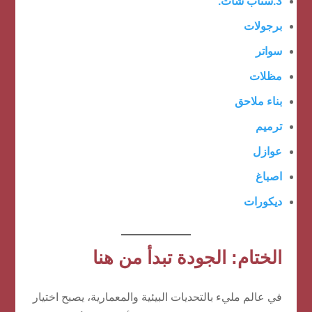
3.سناب شات.
برجولات
سواتر
مظلات
بناء ملاحق
ترميم
عوازل
اصباغ
ديكورات
الختام: الجودة تبدأ من هنا
في عالم مليء بالتحديات البيئية والمعمارية، يصبح اختيار