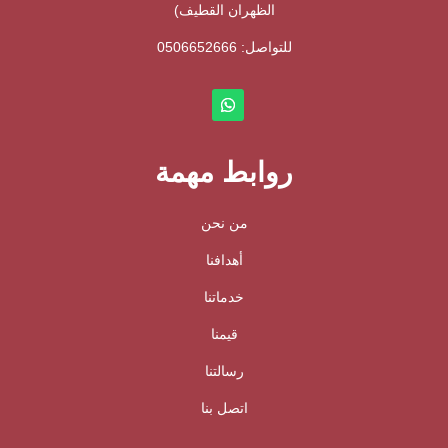
الظهران القطيف)
للتواصل: ⁦
0506652666
روابط مهمة
من نحن
أهدافنا
خدماتنا
قيمنا
رسالتنا
اتصل بنا