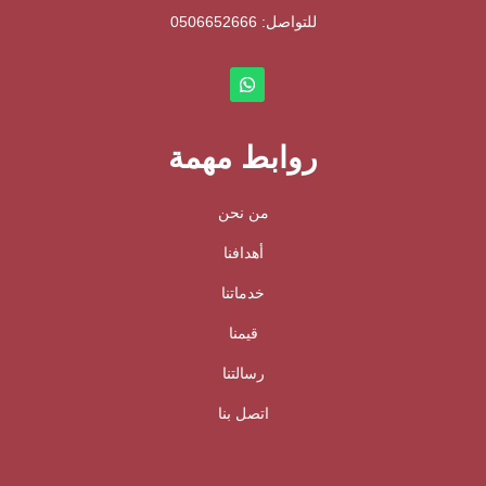
للتواصل: ⁦
0506652666
روابط مهمة
من نحن
أهدافنا
خدماتنا
قيمنا
رسالتنا
اتصل بنا