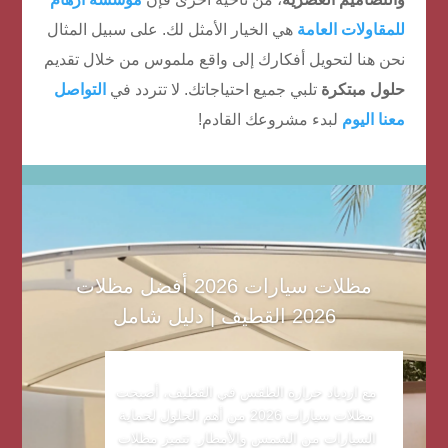
للمقاولات العامة
هي الخيار الأمثل لك. على سبيل المثال
نحن هنا لتحويل أفكارك إلى واقع ملموس من خلال تقديم
حلول مبتكرة
تلبي جميع احتياجاتك. لا تتردد في
التواصل
معنا اليوم
لبدء مشروعك القادم!
مظلات سيارات 2026 أفضل مظلات
2026 القطيف | دليل شامل
مع ازدياد حرارة الطقس في القطيف، أصبحت
مظلات سيارات 2026 من أهم الحلول لحماية
السيارات من الشمس والأمطار. تتميز مظلات