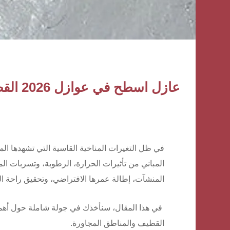
عازل اسطح في عوازل 2026 القطيف | حلول عزل مائي وحراري بضمان 10 سنوات
في ظل التغيرات المناخية القاسية التي تشهدها ال
المباني من تأثيرات الحرارة، الرطوبة، وتسربات المي
المنشآت، إطالة عمرها الافتراضي، وتحقيق راحة ا
في هذا المقال، سنأخذك في جولة شاملة حول أهمية 
القطيف والمناطق المجاورة.