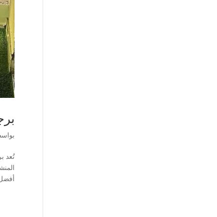
برجولات 
بواس
تُعد 
المنش
أفضل 