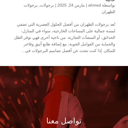
بواسطة
ahmed
|
مارس 24, 2025
|
برجولات
,
برجولات
الظهران
تُعد برجولات الظهران من أفضل الحلول العصرية التي تضفي
لمسة جمالية على المساحات الخارجية، سواء في المنازل،
الحدائق، أو المنشآت التجارية. من ناحية أخرى فهي توفر الظل
والحماية من العوامل الجوية، مع إضافة طابع أنيق وفاخر
للمكان. إذا كنت تبحث عن أفضل تصاميم البرجولات في...
تواصل معنا