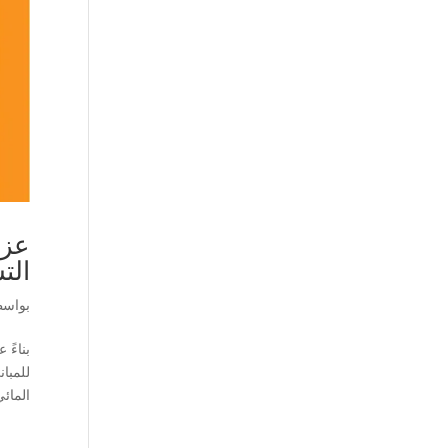
الت
بواس
بناءً
للمبا
المائي