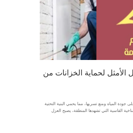
زانات القطيف 0506652666| الحل الأمثل لحماية الخزانات من
جودة المياه ومنع تسربها، مما يحمي البنية التحتية
خية القاسية التي تشهدها المنطقة، يصبح العزل