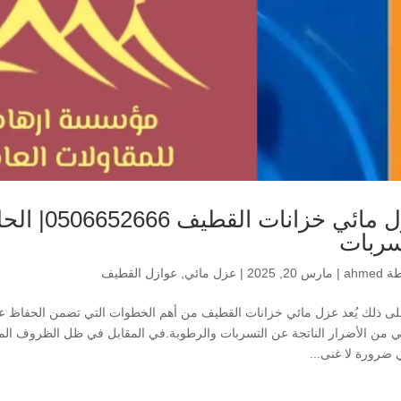
عزل مائي خ
سربات
طة
ahmed
|
مارس 20, 2025
|
عزل مائي
,
عوازل القطيف
 على ذلك يُعد عزل مائي خزانات القطيف من أهم الخطوات التي تضمن الحفاظ على 
ني من الأضرار الناتجة عن التسربات والرطوبة.في المقابل في ظل الظروف المنا
 ضرورة لا غنى...