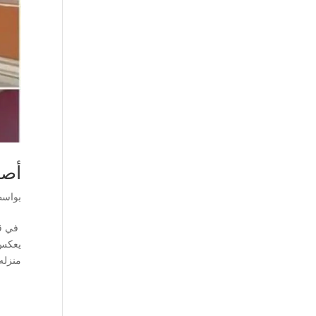
أصب
بواس
في قل
يعكس 
منزله 