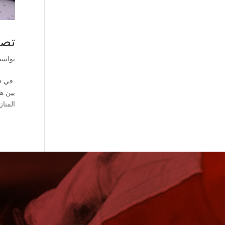
تصم
بواس
في قل
بين ه
المناز