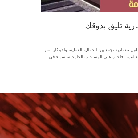
رية تليق بذوقك
 معمارية تجمع بين الجمال، العملية، والابتكار. من
اء لمسة فاخرة على المساحات الخارجية، سواء في