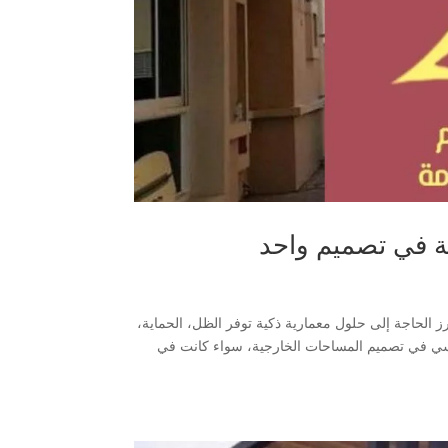
 الحاجة إلى حلول معمارية ذكية توفر الظل، الحماية،
نا تأتي أهمية مظلات خارجية القطيف 2026 كعنصر أساسي في تصميم المساحات الخارجية، سواء كانت في