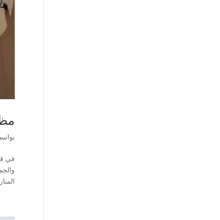
مظلات خ
بواس
في قل
المناز