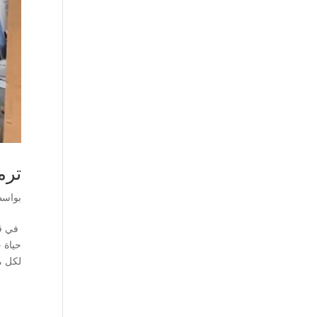
ترم
بواس
في قل
حياة 
لكل م