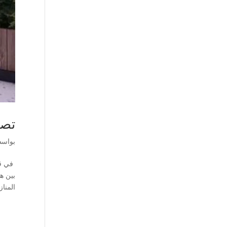
تصم
بواس
في قل
بين ه
المناز