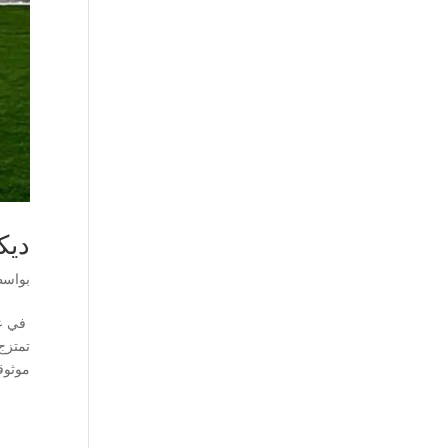
ديك
بواس
في عا
تمتزج
موثوق