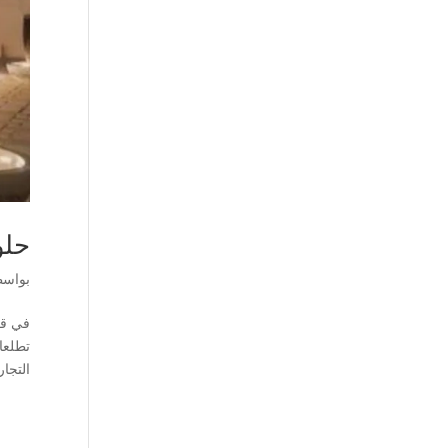
حلو
بواس
في قل
تطلعا
التجار