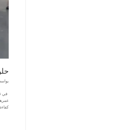
حلو
بواس
في قل
عمرها
كفاءة