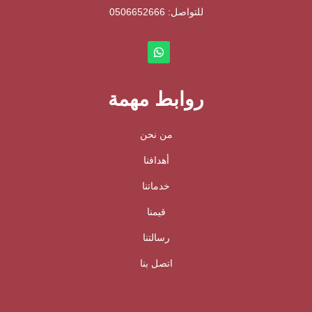
للتواصل: ⁦
0506652666
روابط مهمة
من نحن
أهدافنا
خدماتنا
قيمنا
رسالتنا
اتصل بنا