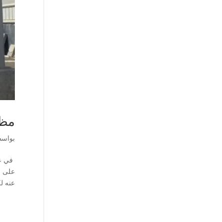
مظلات فل
بواس
على و
عنه ل