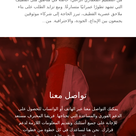
التي تشهد تطورًا عمرانيًا متسارعًا. ومع تزايد الطلب على بناء
ملاحق عصرية القطيف، تبرز الحاجة إلى شركاء موثوقين
يجمعون بين الإبداع، الجودة، والاحترافية. من...
تواصل معنا
يمكنك التواصل معنا عبر الهاتف أو الواتساب للحصول على
الدعم الفوري والمساعدة التي تحتاجها. فريقنا المحترف مستعد
للإجابة على جميع أسئلتك وتقديم المعلومات اللازمة لدعم
قرارك. نحن هنا لنساعدك في كل خطوة من خطوات