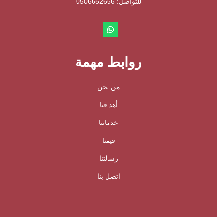
للتواصل: ⁦
0506652666
روابط مهمة
من نحن
أهدافنا
خدماتنا
قيمنا
رسالتنا
اتصل بنا