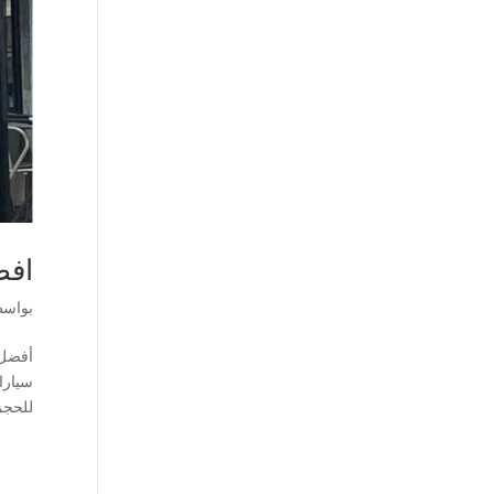
افضل 8 مقاولي مظلات خ
بواس
للحجز 